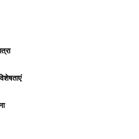
त्रा
िशेषताएं
ना