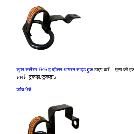
,
सुपर स्प्लेंडर Bs6 टू व्हीलर आयरन साइड हुक
टाइप करें :
मूल्य की इ
टुकड़ा/टुकड़ाs
इकाई :
जांच भेजें